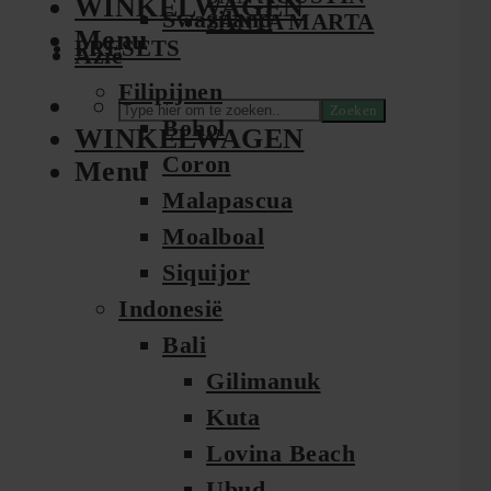
WINKELWAGEN
Swaziland
SANTA MARTA
Menu
PRESETS
Azië
Filipijnen
Zoeken
Bohol
WINKELWAGEN
Coron
Menu
Malapascua
Moalboal
Siquijor
Indonesië
Bali
Gilimanuk
Kuta
Lovina Beach
Ubud