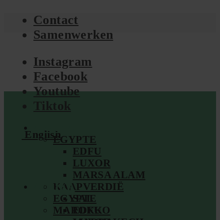
Contact
Samenwerken
Instagram
Facebook
Youtube
Tiktok
AFRIKA
English
EGYPTE
EDFU
LUXOR
MARSA ALAM
AFRIKA
KAAPVERDIË
EGYPTE
SAL
MAROKKO
EDFU