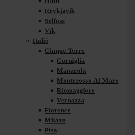
Höfn
Reykjavik
Selfoss
Vík
Italië
Cinque Terre
Corniglia
Manarola
Monterosso Al Mare
Riomaggiore
Vernazza
Florence
Milaan
Pisa