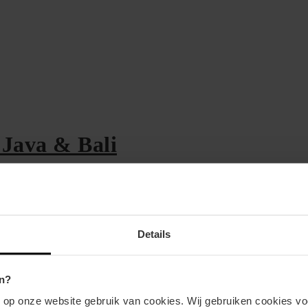
 Java & Bali
en vervoer waar je gebruik van kunt maken. In d
Details
 erg handig vonden! Vervoer in Yogyakarta – De 
n?
n op onze website gebruik van cookies. Wij gebruiken cookies vo