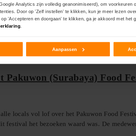
baya
 Google Analytics zijn volledig geanonimiseerd), om voorkeuren 
enties. Door op 'Zelf instellen' te klikken, kun je meer lezen ov
p 'Accepteren en doorgaan' te klikken, ga je akkoord met het 
erklaring
.
n verschillende reisblogs en artikelen ov
doen in Surabaya, welke bezienswaardighe
Aanpassen
Acc
en en welke activiteiten je kunt onderne
et Pakuwon (Surabaya) Food Fes
lle locals vol lof over het Pakuwon Food Festiva
it festival het bezoeken waard was. De medewer