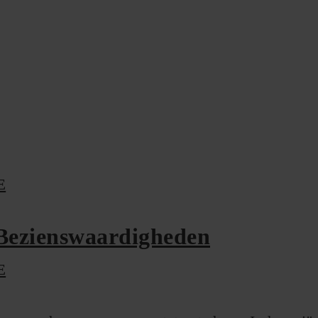
E
 Bezienswaardigheden
E