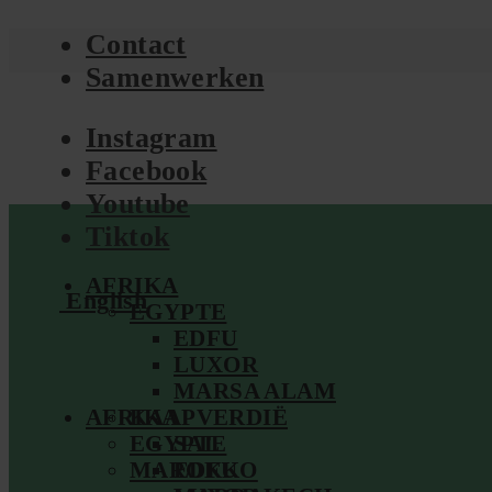
Contact
Samenwerken
Instagram
Facebook
Youtube
Tiktok
AFRIKA
English
EGYPTE
EDFU
LUXOR
MARSA ALAM
AFRIKA
KAAPVERDIË
EGYPTE
SAL
MAROKKO
EDFU