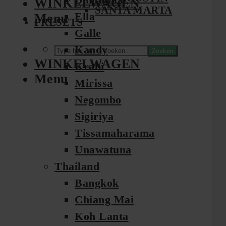
WINKELWAGEN
SANTA MARTA
Ella
Menu
PRESETS
Galle
Kandy
Zoeken
WINKELWAGEN
Krabi
Menu
Mirissa
Negombo
Sigiriya
Tissamaharama
Unawatuna
Thailand
Bangkok
Chiang Mai
Koh Lanta