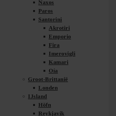
Naxos
Paros
Santorini
Akrotiri
Emporio
Fira
Imerovigli
Kamari
Oía
Groot-Brittanië
Londen
IJsland
Höfn
Reykjavik