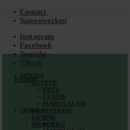
Contact
Samenwerken
Instagram
Facebook
Youtube
Tiktok
AFRIKA
English
EGYPTE
EDFU
LUXOR
MARSA ALAM
AFRIKA
KAAPVERDIË
EGYPTE
SAL
MAROKKO
EDFU