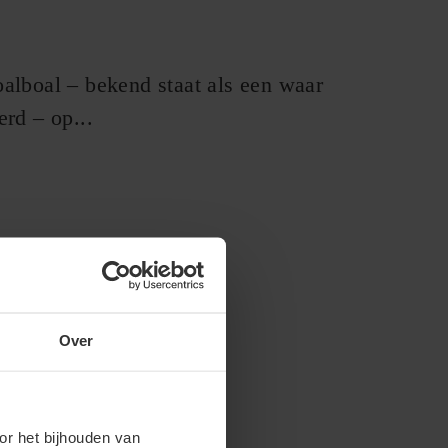
oalboal – bekend staat als een waar
erd – op...
Over
or het bijhouden van