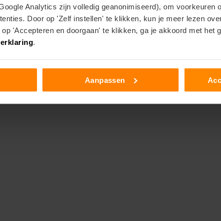
ienswaardigheden & Activiteite
 Google Analytics zijn volledig geanonimiseerd), om voorkeuren 
enties. Door op 'Zelf instellen' te klikken, kun je meer lezen ov
p 'Accepteren en doorgaan' te klikken, ga je akkoord met het 
erklaring
.
deel van het eiland Busuanga in de Filipijnen. D
ristalheldere, turquoise lagunes, enorme kalkste
Aanpassen
Acc