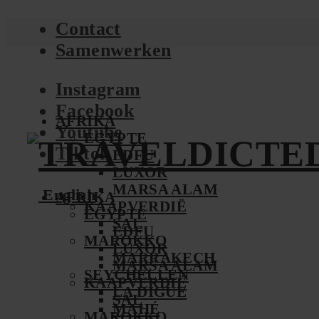
Contact
Samenwerken
Instagram
Facebook
AFRIKA
Youtube
EGYPTE
Tiktok
EDFU
LUXOR
MARSA ALAM
English
AFRIKA
KAAPVERDIË
EGYPTE
SAL
EDFU
MAROKKO
LUXOR
MARRAKECH
MARSA ALAM
SEYCHELLEN
KAAPVERDIË
LA DIGUE
SAL
MAHÉ
MAROKKO