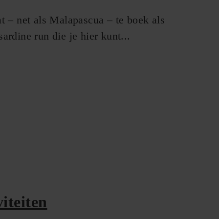
at – net als Malapascua – te boek als
dine run die je hier kunt...
iteiten