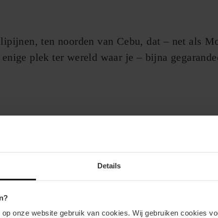
ilipijnen, ten noorden van Cebu, dat – net als M
 enige plek ter wereld waar je – bijna gegarande
Details
n?
n op onze website gebruik van cookies. Wij gebruiken cookies vo