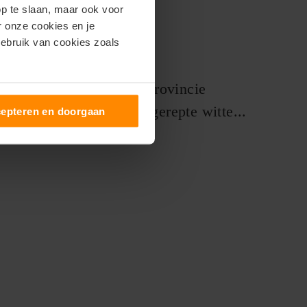
n
op te slaan, maar ook voor
er onze cookies en je
gebruik van cookies zoals
e plaats behoort tot de provincie
nen rotsformaties en ongerepte witte...
epteren en doorgaan