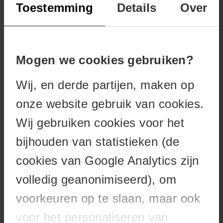
Oía
Toestemming
Details
Over
Groot-Brittanië
Londen
IJsland
Mogen we cookies gebruiken?
Höfn
Wij, en derde partijen, maken op
Reykjavik
Selfoss
onze website gebruik van cookies.
Vík
Wij gebruiken cookies voor het
Italië
bijhouden van statistieken (de
Cinque Terre
cookies van Google Analytics zijn
Corniglia
volledig geanonimiseerd), om
Manarola
voorkeuren op te slaan, maar ook
Monterosso Al Mare
Riomaggiore
voor het personaliseren van