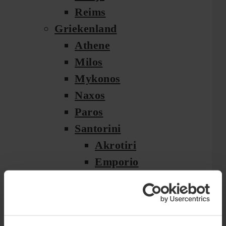
Reims
Griekenland
Athene
Milos
Mykonos
Naxos
Paros
Santorini
Akrotiri
Emporio
Fira
Imerovigli
Kamari