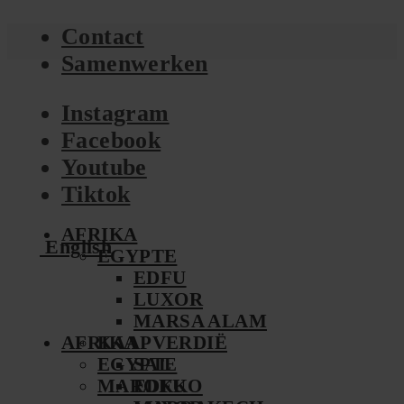
Contact
Samenwerken
Instagram
Facebook
Youtube
Tiktok
AFRIKA
English
EGYPTE
EDFU
LUXOR
MARSA ALAM
AFRIKA
KAAPVERDIË
EGYPTE
SAL
MAROKKO
EDFU