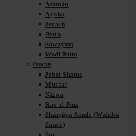
Amman
Aqaba
Jerash
Petra
Sowayma
Wadi Rum
Oman
Jebel Shams
Muscat
Nizwa
Ras al Jinz
Sharqiya Sands (Wahiba
Sands)
Sur