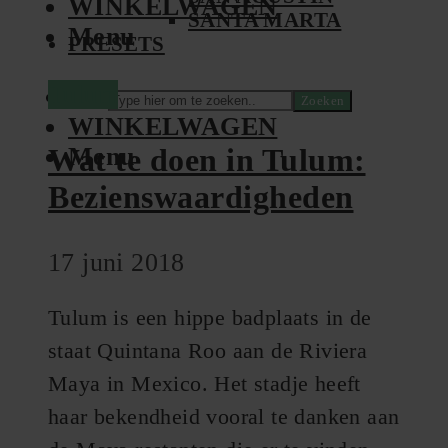
WINKELWAGEN
SANTA MARTA
Menu
PRESETS
Tulum
Zoeken
WINKELWAGEN
Menu
Wat te doen in Tulum:
Bezienswaardigheden
17 juni 2018
Tulum is een hippe badplaats in de
staat Quintana Roo aan de Riviera
Maya in Mexico. Het stadje heeft
haar bekendheid vooral te danken aan