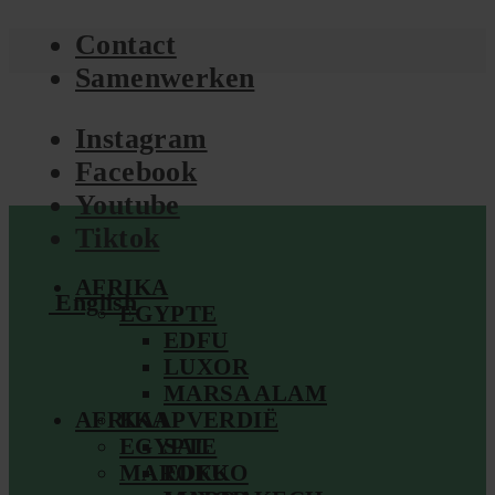
Contact
Samenwerken
Instagram
Facebook
Youtube
Tiktok
AFRIKA
English
EGYPTE
EDFU
LUXOR
MARSA ALAM
AFRIKA
KAAPVERDIË
EGYPTE
SAL
MAROKKO
EDFU