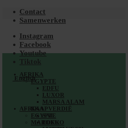
Contact
Samenwerken
Instagram
Facebook
Youtube
Tiktok
AFRIKA
English
EGYPTE
EDFU
LUXOR
MARSA ALAM
AFRIKA
KAAPVERDIË
EGYPTE
SAL
MAROKKO
EDFU