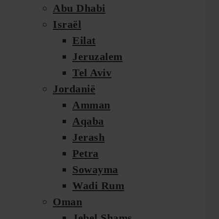
Abu Dhabi
Israël
Eilat
Jeruzalem
Tel Aviv
Jordanië
Amman
Aqaba
Jerash
Petra
Sowayma
Wadi Rum
Oman
Jebel Shams