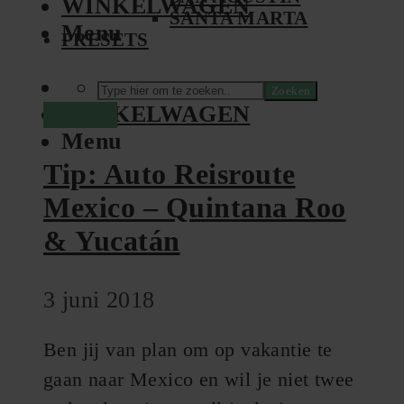
WINKELWAGEN
SANTA MARTA
Menu
PRESETS
Zoeken
WINKELWAGEN
Mexico
Menu
Tip: Auto Reisroute
Mexico – Quintana Roo
& Yucatán
3 juni 2018
Ben jij van plan om op vakantie te
gaan naar Mexico en wil je niet twee