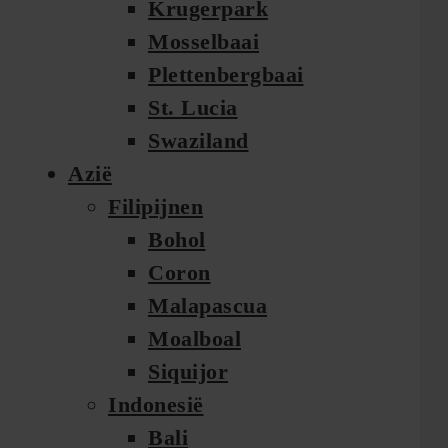
Krugerpark
Mosselbaai
Plettenbergbaai
St. Lucia
Swaziland
Azië
Filipijnen
Bohol
Coron
Malapascua
Moalboal
Siquijor
Indonesië
Bali