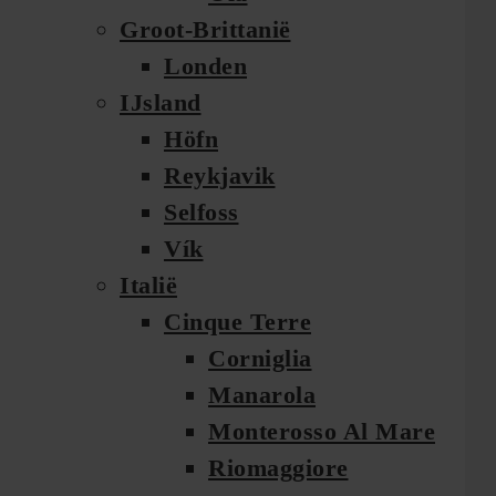
Groot-Brittanië
Londen
IJsland
Höfn
Reykjavik
Selfoss
Vík
Italië
Cinque Terre
Corniglia
Manarola
Monterosso Al Mare
Riomaggiore