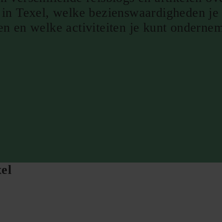
n in Texel, welke bezienswaardigheden je
en en welke activiteiten je kunt onderne
el