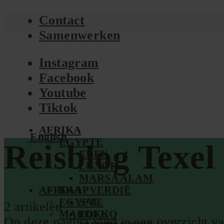
Contact
Samenwerken
Instagram
Facebook
Youtube
Tiktok
AFRIKA
English
EGYPTE
Reisblog Texel
EDFU
LUXOR
MARSA ALAM
AFRIKA
KAAPVERDIË
EGYPTE
SAL
2 artikelen
MAROKKO
EDFU
Op deze pagina vind je een overzicht va