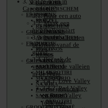
Wat te doen in
BERLIJN
TRIER
Cappadocië?
BRÜHL
WIERSCHEM
FRANKRIJK
ESSEN
Huur een auto
PARIJS
MOEZEL
Maak een
REIMS
COCHEM
luchtballonvaart
GRIEKENLAND
TRIER
Luchtballonnen
ATHENE
WIERSCHEM
FRANKRIJK
MILOS
bekijken vanaf de
MYKONOS
PARIJS
grond
NAXOS
REIMS
Bezoek de
GRIEKENLAND
PAROS
verschillende valleien
SANTORINI
ATHENE
MILOS
AKROTIRI
in de regio
MYKONOS
EMPORIO
Love Valley
NAXOS
FIRA
Red Valley
PAROS
IMEROVIGLI
en Rose Valley
SANTORINI
KAMARI
OÍA
AKROTIRI
(ook met
GROOT-BRITTANIË
EMPORIO