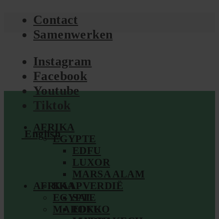
Contact
Samenwerken
Instagram
Facebook
Youtube
Tiktok
AFRIKA
English
EGYPTE
EDFU
LUXOR
MARSA ALAM
AFRIKA
KAAPVERDIË
EGYPTE
SAL
MAROKKO
EDFU