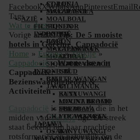
CORON
ST. LUCIA
Facebook
X
WhatsApp
Pinterest
Email
R
MALAPASCUA
SWAZILAND
Tags
AZIË
MOALBOAL
Wat te doen
FILIPIJNEN
SIQUIJOR
INDONESIË
BOHOL
Vorige artikel
Tip: De 5 mooiste
BALI
CORON
hotels in Göreme, Cappadocië
MALAPASCUA
GILIMANUK
Home
»
Europa
»
Turkije
»
MOALBOAL
KUTA
Cappadocië
»
Wat te doen in
SIQUIJOR
LOVINA BEACH
INDONESIË
UBUD
Cappadocië:
GILI TRAWANGAN
BALI
Bezienswaardigheden &
JAVA
GILIMANUK
Activiteiten
BANYUWANGI
KUTA
MOUNT BROMO
LOVINA BEACH
Cappadocië
is een streek die in het
SURABAYA
UBUD
GILI TRAWANGAN
YOGYAKARTA
midden van
Turkije
ligt. De streek
JAPAN
JAVA
staat bekend om haar prachtige
OSAKA
BANYUWANGI
rotsformaties en natuurlijk om de
MALEDIVEN
MOUNT BROMO