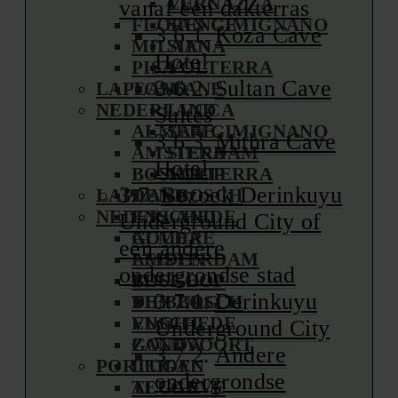
LUCCA
VERNAZZA
vanaf een dakterras
FLORENCE
SAN GIMIGNANO
Koza Cave
MILAAN
SIENA
Hotel
PISA
VOLTERRA
Sultan Cave
LAPLAND
TOSCANE
NEDERLAND
LUCCA
Suites
ALMERE
SAN GIMIGNANO
Mithra Cave
AMSTERDAM
SIENA
Hotel
BOSKOOP
VOLTERRA
Bezoek Derinkuyu
LAPLAND
DEN BOSCH
NEDERLAND
ENSCHEDE
Underground City of
GOUDA
ALMERE
een andere
LEIDEN
AMSTERDAM
ondergrondse stad
TEUGE
BOSKOOP
Derinkuyu
TILBURG
DEN BOSCH
VUGHT
ENSCHEDE
Underground City
ZANDVOORT
GOUDA
Andere
PORTUGAL
LEIDEN
ondergrondse
ALGARVE
TEUGE