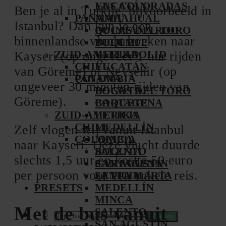
YUCATÁN
LAS COLORADAS
Ben je al in Turkije, bijvoorbeeld in
PANAMA
MAHAHUAL
Istanbul? Dan kun je een
BOCAS DEL TORO
QUINTANA ROO
binnenlandse vlucht boeken naar
BOQUETE
TULUM
ZUID-AMERIKA
VALLADOLID
Kayseri (op ongeveer 1 uur rijden
CHILI
YUCATÁN
van Göreme) of Nevşehir (op
COLOMBIA
PANAMA
ongeveer 30 minuten rijden van
BOGOTÁ
BOCAS DEL TORO
Göreme).
CARTAGENA
BOQUETE
ZUID-AMERIKA
LETICIA
CHILI
MEDELLÍN
Zelf vlogen wij vanuit Istanbul
COLOMBIA
MINCA
naar Kayseri. Deze vlucht duurde
SALENTO
BOGOTÁ
slechts 1,5 uur en kostte 50 euro
SAN AGUSTÍN
CARTAGENA
per persoon voor een enkele reis.
SANTA MARTA
LETICIA
PRESETS
MEDELLÍN
MINCA
Met de bus vanuit
SALENTO
Zoeken
SAN AGUSTÍN