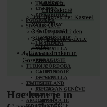
steden in
TILBURG
LAGOS
CASCAIS
VUGHT
Cappadocië
LISSABON
ZANDVOORT
Bezoek het Kasteel
PORTUGAL
SINTRA
van Uçhisar
SPANJE
ALGARVE
Ga paardrijden
ANDALUSIË
LAGOS
CASCAIS
CÓRDOBA
Bezoek Galerie
LISSABON
RONDA
Īkman
SINTRA
SEVILLA
Eten en drinken in
TSJECHIË
SPANJE
Göreme
PRAAG
ANDALUSIË
TURKIJE
CÓRDOBA
CAPPADOCIË
RONDA
ISTANBUL
SEVILLA
ZWITSERLAND
TSJECHIË
MEER VAN GENÈVE
PRAAG
Hoe kom je in
MIDDEN-OOSTEN
TURKIJE
ABU DHABI
CAPPADOCIË
Cappadocië?
ISRAËL
ISTANBUL