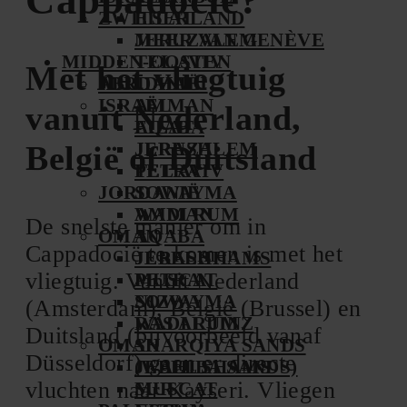
ZWITSERLAND
EILAT
JERUZALEM
MEER VAN GENÈVE
MIDDEN-OOSTEN
TEL AVIV
Met het vliegtuig
JORDANIË
ABU DHABI
ISRAËL
AMMAN
vanuit Nederland,
AQABA
EILAT
JERASH
JERUZALEM
België of Duitsland
PETRA
TEL AVIV
JORDANIË
SOWAYMA
WADI RUM
AMMAN
De snelste manier om in
OMAN
AQABA
Cappadocië te komen is met het
JEBEL SHAMS
JERASH
vliegtuig. Vanuit Nederland
MUSCAT
PETRA
NIZWA
SOWAYMA
(Amsterdam), België (Brussel) en
RAS AL JINZ
WADI RUM
Duitsland (bijvoorbeeld vanaf
OMAN
SHARQIYA SANDS
Düsseldorf) gaan er directe
(WAHIBA SANDS)
JEBEL SHAMS
vluchten naar Kayseri. Vliegen
SUR
MUSCAT