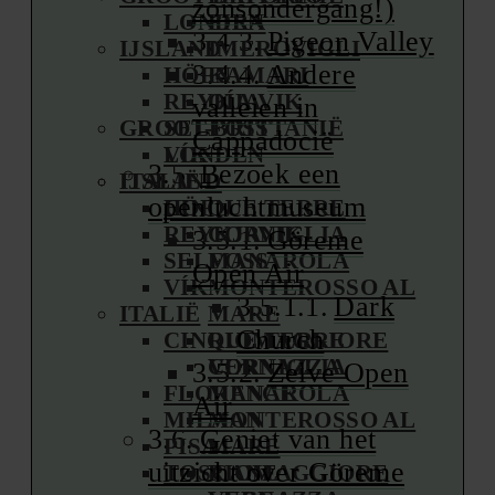
zonsondergang!)
LONDEN
FIRA
Pigeon Valley
IJSLAND
IMEROVIGLI
Andere
HÖFN
KAMARI
REYKJAVIK
OÍA
valleien in
GROOT-BRITTANIË
SELFOSS
Cappadocië
VÍK
LONDEN
Bezoek een
ITALIË
IJSLAND
openluchtmuseum
CINQUE TERRE
HÖFN
REYKJAVIK
CORNIGLIA
Göreme
SELFOSS
MANAROLA
Open Air
VÍK
MONTEROSSO AL
Dark
ITALIË
MARE
Church
CINQUE TERRE
RIOMAGGIORE
VERNAZZA
CORNIGLIA
Zelve Open
FLORENCE
MANAROLA
Air
MILAAN
MONTEROSSO AL
Geniet van het
PISA
MARE
uitzicht over Göreme
TOSCANE
RIOMAGGIORE