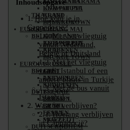
KOH LANTA
TISSAMAHARAMA
Inhoudsopgave
KOH PHI PHI
UNAWATUNA
THAILAND
KRABI
Hoe kom je in
PHUKET TOWN
BANGKOK
Cappadocië?
EUROPA
CHIANG MAI
Met het vliegtuig
BELGIË
KOH LANTA
ANTWERPEN
KOH PHI PHI
vanuit Nederland,
ARDENNEN
KRABI
België of Duitsland
BRUGGE
PHUKET TOWN
Met het vliegtuig
EUROPA
BRUSSEL
vanuit Istanbul of een
BELGIË
GENT
LEUVEN
ANTWERPEN
andere plaats in Turkije
STAVELOT
ARDENNEN
Met de bus vanuit
DUITSLAND
BRUGGE
Istanbul
BERLIJN
BRUSSEL
Waar te verblijven?
BRÜHL
GENT
ESSEN
LEUVEN
Hoelang verblijven
MOEZEL
STAVELOT
in Cappadocië?
DUITSLAND
COCHEM