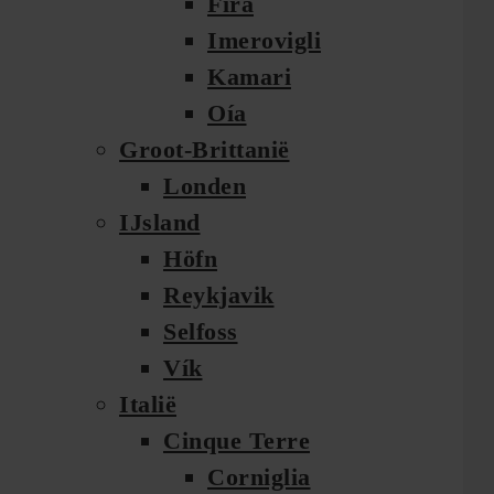
Fira
Imerovigli
Kamari
Oía
Groot-Brittanië
Londen
IJsland
Höfn
Reykjavik
Selfoss
Vík
Italië
Cinque Terre
Corniglia