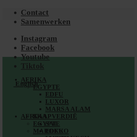
Contact
Samenwerken
Instagram
Facebook
Youtube
Tiktok
AFRIKA
English
EGYPTE
EDFU
LUXOR
MARSA ALAM
AFRIKA
KAAPVERDIË
EGYPTE
SAL
MAROKKO
EDFU