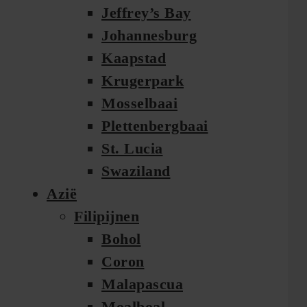
Jeffrey’s Bay
Johannesburg
Kaapstad
Krugerpark
Mosselbaai
Plettenbergbaai
St. Lucia
Swaziland
Azië
Filipijnen
Bohol
Coron
Malapascua
Moalboal