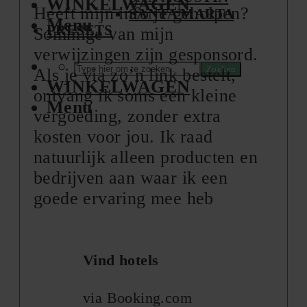
WINKELWAGEN
Heeft mijn info je geholpen?
SANTA MARTA
Menu
PRESETS
Sommige van mijn
verwijzingen zijn gesponsord.
Zoeken
Als je via zo’n link bestelt,
WINKELWAGEN
ontvang ik soms een kleine
Menu
vergoeding, zonder extra
kosten voor jou. Ik raad
natuurlijk alleen producten en
bedrijven aan waar ik een
goede ervaring mee heb
Vind hotels
via Booking.com