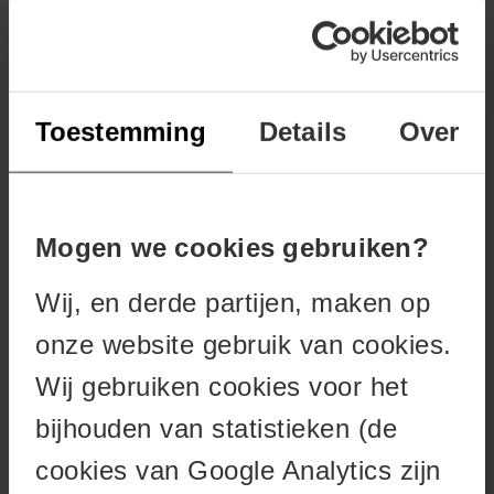
Marsa Alam
Kaapverdië
Sal
Marokko
Toestemming
Details
Over
Marrakech
Seychellen
La Digue
Mogen we cookies gebruiken?
Mahé
Wij, en derde partijen, maken op
Praslin
Zuid-Afrika
onze website gebruik van cookies.
Graskop
Wij gebruiken cookies voor het
Hoedspruit
bijhouden van statistieken (de
Jeffrey’s Bay
cookies van Google Analytics zijn
Johannesburg