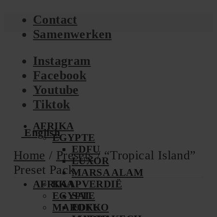
Contact
Samenwerken
Instagram
Facebook
Youtube
Tiktok
AFRIKA
English
EGYPTE
EDFU
Home
/
Presets
/ “Tropical Island”
LUXOR
Preset Pack
MARSA ALAM
AFRIKA
KAAPVERDIË
EGYPTE
SAL
MAROKKO
EDFU