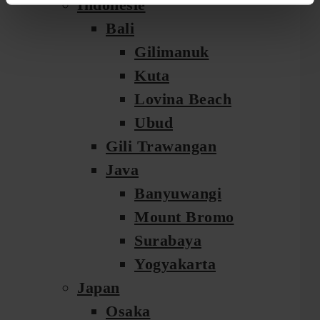
Indonesië
Bali
Gilimanuk
Kuta
Lovina Beach
Ubud
Gili Trawangan
Java
Banyuwangi
Mount Bromo
Surabaya
Yogyakarta
Japan
Osaka