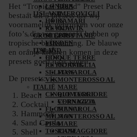
Het “Tropical Island” Preset Pack
LONDEN
FIRA
IJSLAND
IMEROVIGLI
bestaat uit 5 presets die wij
HÖFN
KAMARI
voornamelijk gebruiken voor onze
REYKJAVIK
OÍA
foto’s die we gemaakt hebben op
GROOT-BRITTANIË
SELFOSS
tropische bestemming. De blauwe
VÍK
LONDEN
ITALIË
IJSLAND
en oranje kleuren komen in deze
CINQUE TERRE
HÖFN
presets goed naar voren.
REYKJAVIK
CORNIGLIA
SELFOSS
MANAROLA
De presets:
VÍK
MONTEROSSO AL
ITALIË
MARE
CINQUE TERRE
RIOMAGGIORE
Beach
VERNAZZA
CORNIGLIA
Cocktail
FLORENCE
MANAROLA
Hammock
MILAAN
MONTEROSSO AL
Sand Castle
PISA
MARE
TOSCANE
RIOMAGGIORE
Shell