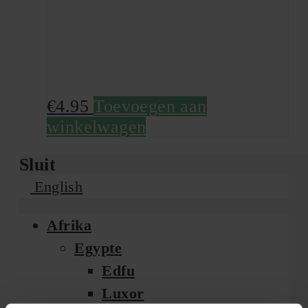
€
4.95
Toevoegen aan
winkelwagen
Sluit
English
Afrika
Egypte
Edfu
Luxor