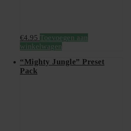
€
4.95
Toevoegen aan
winkelwagen
“Mighty Jungle” Preset
Pack