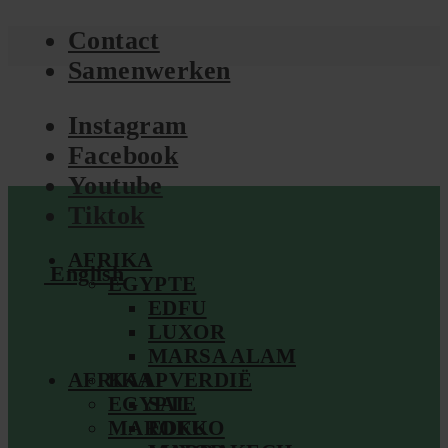
Contact
Samenwerken
Instagram
Facebook
Youtube
Tiktok
AFRIKA
English
EGYPTE
EDFU
LUXOR
MARSA ALAM
AFRIKA
KAAPVERDIË
EGYPTE
SAL
MAROKKO
EDFU