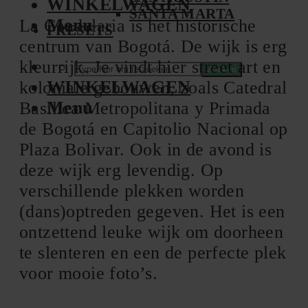
WINKELWAGEN
SANTA MARTA
Menu
La Candelaria is het historische
PRESETS
centrum van Bogotá. De wijk is erg
kleurrijk. Je vindt hier street art en
Zoeken
WINKELWAGEN
koloniale gebouwen, zoals Catedral
Menu
Basílica Metropolitana y Primada
de Bogotá en Capitolio Nacional op
Plaza Bolivar. Ook in de avond is
deze wijk erg levendig. Op
verschillende plekken worden
(dans)optreden gegeven. Het is een
ontzettend leuke wijk om doorheen
te slenteren en een de perfecte plek
voor mooie foto’s.