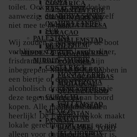
NIZWA
COSTA RICA
toilet. Ook zijn er handdoeken
RAS AL JINZ
MONTEVERDE
aanwezig, dus deze hoef je zelf
SHARQIYA SANDS
MONTEZUMA
(WAHIBA SANDS)
niet mee te nemen.
SANTA TERESA
SUR
CURAÇAO
PALESTINA
WILLEMSTAD
Wij zouden 5 nachten op de boot
BETHLEHEM
MEXICO
verblijven. Ontbijt, lunch, diner,
MIDDEN & ZUID-AMERIKA
BACALAR
frisdrank, koffie en thee zijn
MIDDEN-AMERIKA
COZUMEL
COSTA RICA
inbegrepen. Mocht je zin hebben in
ISLA HOLBOX
MONTEVERDE
LAS COLORADAS
een biertje of een andere
MONTEZUMA
MAHAHUAL
alcoholisch drankje, dan kun je
SANTA TERESA
QUINTANA ROO
deze tegen meerprijs aan boord
CURAÇAO
TULUM
WILLEMSTAD
kopen. Alle maaltijden waren
VALLADOLID
MEXICO
YUCATÁN
heerlijk! De Egyptische kok maakt
BACALAR
PANAMA
lokale gerechten en zorgt er niet
COZUMEL
BOCAS DEL TORO
alleen voor dat het erg lekker is,
ISLA HOLBOX
BOQUETE