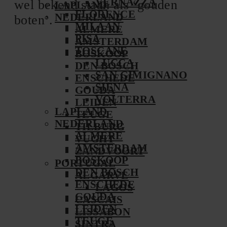
VERNAZZA
wel bekend staan als ‘gouden
LAPLAND
FLORENCE
NEDERLAND
boten’.
MILAAN
ALMERE
PISA
AMSTERDAM
TOSCANE
BOSKOOP
LUCCA
DEN BOSCH
SAN GIMIGNANO
ENSCHEDE
SIENA
GOUDA
VOLTERRA
LEIDEN
LAPLAND
TEUGE
NEDERLAND
TILBURG
ALMERE
VUGHT
AMSTERDAM
ZANDVOORT
BOSKOOP
PORTUGAL
DEN BOSCH
ALGARVE
ENSCHEDE
LAGOS
GOUDA
CASCAIS
LEIDEN
LISSABON
TEUGE
SINTRA