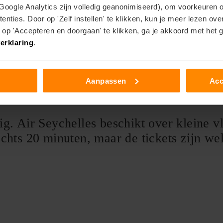
ersoon.
 Google Analytics zijn volledig geanonimiseerd), om voorkeuren 
enties. Door op 'Zelf instellen' te klikken, kun je meer lezen ov
n voor de juiste medicatie. De zee kan 
p 'Accepteren en doorgaan' te klikken, ga je akkoord met het 
erklaring
.
 Gelukkig ging het ons wel goed af!
Aanpassen
Acc
uig. Air Seychelles beschikt over kleine v
echts 20 minuten, maar de tickets zijn we