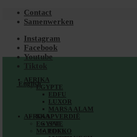
Contact
Samenwerken
Instagram
Facebook
Youtube
Tiktok
AFRIKA
English
EGYPTE
EDFU
LUXOR
MARSA ALAM
AFRIKA
KAAPVERDIË
EGYPTE
SAL
MAROKKO
EDFU