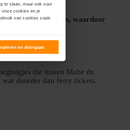
op te slaan, maar ook voor
er onze cookies en je
behoorlijk heftig zijn, waardoor
gebruik van cookies zoals
epteren en doorgaan
liegtuigjes die tussen Mahe én
l wat duurder dan ferry tickets.