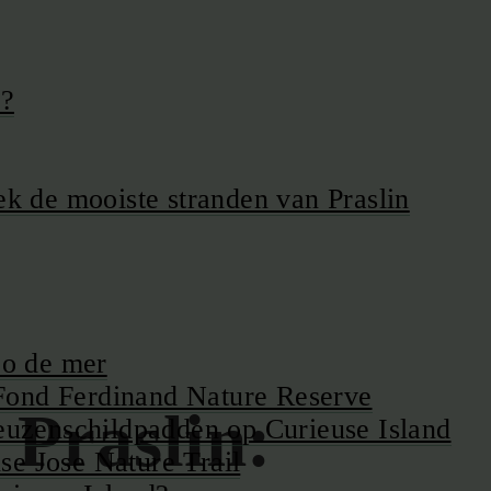
n?
k de mooiste stranden van Praslin
co de mer
Fond Ferdinand Nature Reserve
 Praslin:
euzenschildpadden op Curieuse Island
se Jose Nature Trail