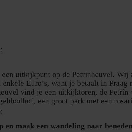
E
 een uitkijkpunt op de Petrinheuvel. Wij 
nkele Euro’s, want je betaalt in Praag 
uvel vind je een uitkijktoren, de Petřín-
geldoolhof, een groot park met een rosar
E
p en maak een wandeling naar beneden