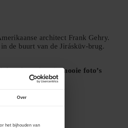
merikaanse architect Frank Gehry.
in de buurt van de Jirásküv-brug.
f deze brug kun je mooie foto’s
Over
or het bijhouden van