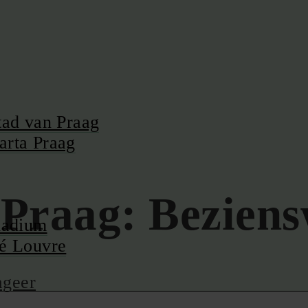
tad van Praag
arta Praag
n Praag: Bezien
lladium
fé Louvre
ageer