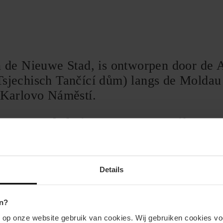
’
de Nieuwe Stad, is ontworpen door de A
 Tsjechisch
Tančící dům
) langs de Moldau 
j Karlovo Náměstí.
et Dansende huis naar Most Legií. Vana
sbrug!
Details
n?
n op onze website gebruik van cookies. Wij gebruiken cookies vo