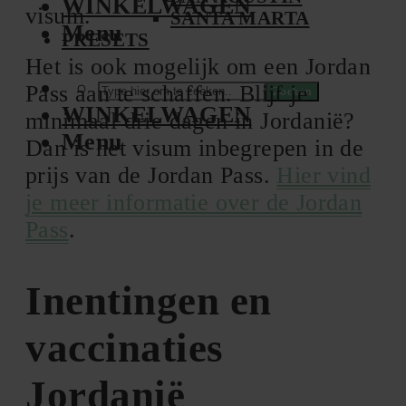
WINKELWAGEN
visum.
SANTA MARTA
Menu
PRESETS
Het is ook mogelijk om een Jordan
Pass aan te schaffen. Blijf je
Zoeken
WINKELWAGEN
minimaal drie dagen in Jordanië?
Menu
Dan is het visum inbegrepen in de
prijs van de Jordan Pass.
Hier vind
je meer informatie over de Jordan
Pass
.
Inentingen en
vaccinaties
Jordanië