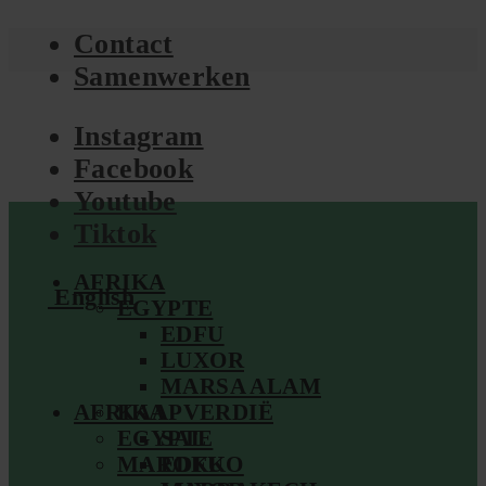
Contact
Samenwerken
Instagram
Facebook
Youtube
Tiktok
AFRIKA
English
EGYPTE
EDFU
LUXOR
MARSA ALAM
AFRIKA
KAAPVERDIË
EGYPTE
SAL
MAROKKO
EDFU