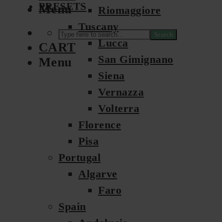
PRESETS
Menu
Riomaggiore
Tuscany
Search
Lucca
CART
San Gimignano
Menu
Siena
Vernazza
Volterra
Florence
Pisa
Portugal
Algarve
Faro
Spain