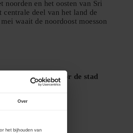
t noorden en het oosten van Sri
 centrale deel van het land de
t mei waait de noordoost moesson
ande tabel geldt voor de stad
Zee ºC
Over
–
–
–
or het bijhouden van