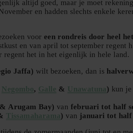
genlijk altijd goed, maar je moet rekenin
n November en hadden slechts enkele kere
bezoeken voor
een rondreis door heel he
stkust en van april tot september regent h
regent het in het eigenlijk in hele land.
gio Jaffa)
wilt bezoeken, dan is
halverw
,
Negombo
,
Galle
&
Unawatuna
)
kun je
ee & Arugam Bay)
van
februari tot half
&
Tissamaharama
)
van
januari tot hal
t tijdens de zomermaanden (juni tot en me