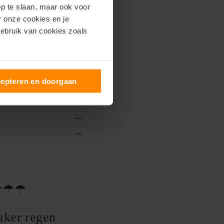
–
op te slaan, maar ook voor
er onze cookies en je
–
gebruik van cookies zoals
–
–
–
epteren en doorgaan
–
–
–
–
☂☂☂
aker regen