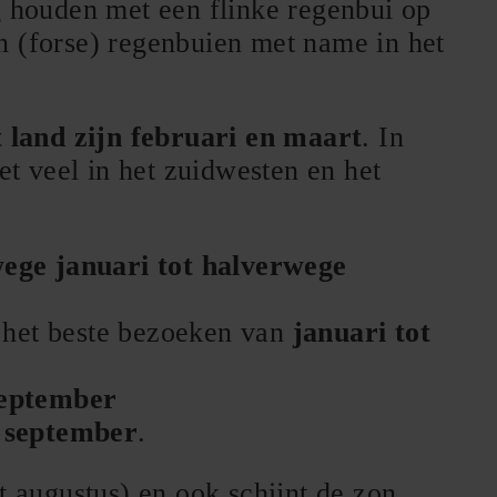
g houden met een flinke regenbui op
n (forse) regenbuien met name in het
t land zijn februari en maart
. In
et veel in het zuidwesten en het
ege januari tot halverwege
 het beste bezoeken van
januari tot
 september
f september
.
t augustus) en ook schijnt de zon