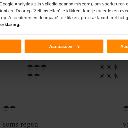
☂☂
☀☀☀
 Google Analytics zijn volledig geanonimiseerd), om voorkeuren 
enties. Door op 'Zelf instellen' te klikken, kun je meer lezen ov
☂☂☂
☀☀
p 'Accepteren en doorgaan' te klikken, ga je akkoord met het 
☂☂☂
☀☀
erklaring
.
☂☂
☀☀
☂☂
☀☀
Aanpassen
Acc
☂☂
☀☀
☂☂☂
☀☀
☂☂☂
☀☀☀
☂☂
☀☀☀
☂☂
soms regen
v