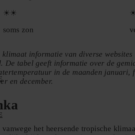
☀☀
soms zon
v
 klimaat informatie van diverse websites 
 De tabel geeft informatie over de gemi
tertemperatuur in de maanden januari, feb
E
ber en december.
anka
E
 vanwege het heersende tropische klimaat 