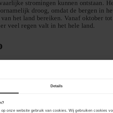
vaarlijke stromingen kunnen ontstaan. He
oornamelijk droog, omdat de bergen in het
 van het land bereiken. Vanaf oktober to
er veel regen valt in het hele land.
o
ka verschillen per gebied. De ondersta
ere steden in het land.
Regen
Zon
Details
☂
☀☀☀
☂
☀☀☀
n?
☂
☀☀☀
n op onze website gebruik van cookies. Wij gebruiken cookies vo