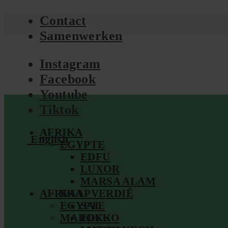
Contact
Samenwerken
Instagram
Facebook
Youtube
Tiktok
AFRIKA
English
EGYPTE
EDFU
LUXOR
MARSA ALAM
AFRIKA
KAAPVERDIË
EGYPTE
SAL
MAROKKO
EDFU