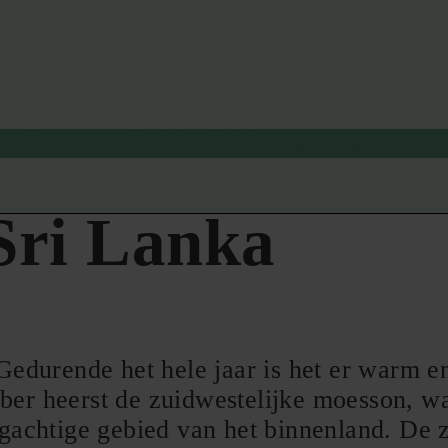
sa
Negombo
Sigiriya
Sri Lanka
Tissamaha
 Sri Lanka
Gedurende het hele jaar is het er warm e
er heerst de zuidwestelijke moesson, waar
rgachtige gebied van het binnenland. De z