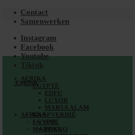
Contact
Samenwerken
Instagram
Facebook
Youtube
Tiktok
AFRIKA
English
EGYPTE
EDFU
LUXOR
MARSA ALAM
AFRIKA
KAAPVERDIË
EGYPTE
SAL
MAROKKO
EDFU